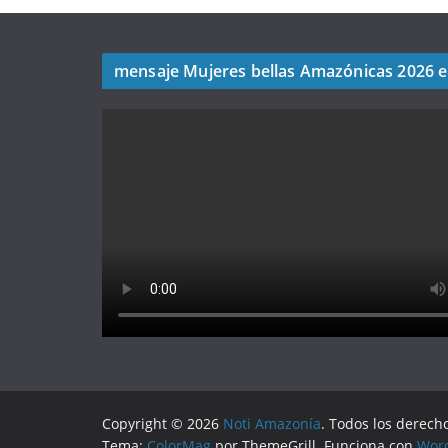
mensaje Mujeres bellas Amazónicas 2026 
Copyright © 2026
Noti Amazonía
. Todos los derech
Tema:
ColorMag
por ThemeGrill. Funciona con
Wor