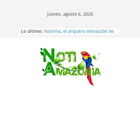
jueves, agosto 6, 2026
Sentencian a 34 años de prisión a
Lo último:
implicados en caso de Alison,
oriunda de Tena
Vozinha, el arquero sensación de
cabo Verde, ya llegó para
Saltar
incorporarse a Colo Colo de Chile
Pastaza: la parroquia Diez de
Agosto eligió a su nueva reina por
su aniversario
La “deuda de sueño”: una alerta
sobre los efectos de dormir mal en
la salud física y mental
Pastaza: Puyo será sede
del XII Foro Social Panamazónico, d
e pueblos indígenas y sociedad
civil por la defensa de la Amazonía