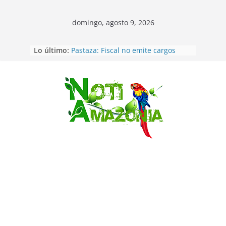
domingo, agosto 9, 2026
Lo último:
Pastaza: Fiscal no emite cargos
contra hombre de 50años que
mantenía relacion de «noviazgo»
con una menor de10 años en
frontera sur
Saltar
Napo: presunto sicariato en cantón
Archidona
Ecuador: dos jóvenes de 22 años
desaparecidos fueron encontrados
muertos en Puerto lopez
Sentencian a 34 años de prisión a
implicados en caso de Alison,
oriunda de Tena
Vozinha, el arquero sensación de
cabo Verde, ya llegó para
incorporarse a Colo Colo de Chile