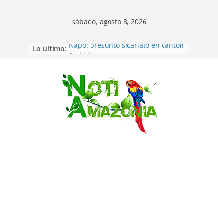
sábado, agosto 8, 2026
Lo último:
Napo: presunto sicariato en cantón
Archidona
Ecuador: dos jóvenes de 22 años
desaparecidos fueron encontrados
muertos en Puerto lopez
Saltar
Sentencian a 34 años de prisión a
implicados en caso de Alison,
oriunda de Tena
Vozinha, el arquero sensación de
cabo Verde, ya llegó para
incorporarse a Colo Colo de Chile
Pastaza: la parroquia Diez de
Agosto eligió a su nueva reina por
su aniversario