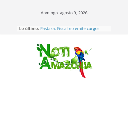
domingo, agosto 9, 2026
Lo último:
Pastaza: Fiscal no emite cargos
contra hombre de 50años que
mantenía relacion de «noviazgo»
con una menor de10 años en
frontera sur
Saltar
Napo: presunto sicariato en cantón
Archidona
Ecuador: dos jóvenes de 22 años
desaparecidos fueron encontrados
muertos en Puerto lopez
Sentencian a 34 años de prisión a
implicados en caso de Alison,
oriunda de Tena
Vozinha, el arquero sensación de
cabo Verde, ya llegó para
incorporarse a Colo Colo de Chile