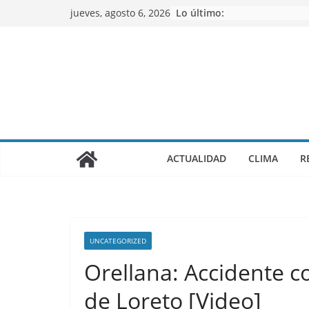
Saltar
jueves, agosto 6, 2026
Lo último:
al
contenido
ACTUALIDAD
CLIMA
R
UNCATEGORIZED
Orellana: Accidente co
de Loreto [Video]