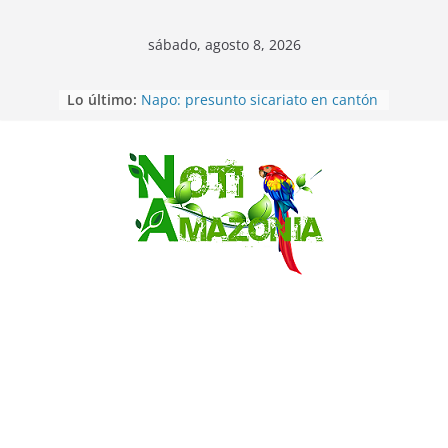
sábado, agosto 8, 2026
Lo último:
Napo: presunto sicariato en cantón
Archidona
Ecuador: dos jóvenes de 22 años
desaparecidos fueron encontrados
muertos en Puerto lopez
Saltar
Sentencian a 34 años de prisión a
implicados en caso de Alison,
oriunda de Tena
Vozinha, el arquero sensación de
cabo Verde, ya llegó para
incorporarse a Colo Colo de Chile
Pastaza: la parroquia Diez de
Agosto eligió a su nueva reina por
su aniversario