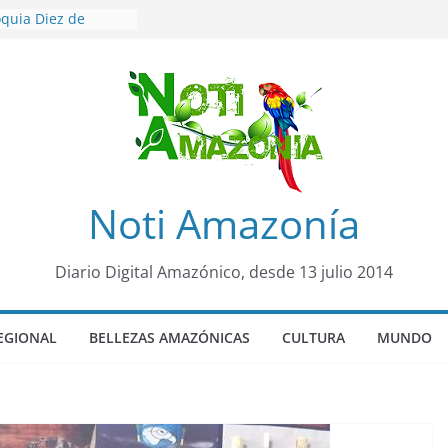
oquia Diez de
su nueva reina por
sicariato en cantón
venes de 22 años
ueron encontrados
to lopez
años de prisión a
so de Alison,
Noti Amazonía
uero sensación de
legó para
Diario Digital Amazónico, desde 13 julio 2014
olo Colo de Chile
EGIONAL
BELLEZAS AMAZÓNICAS
CULTURA
MUNDO