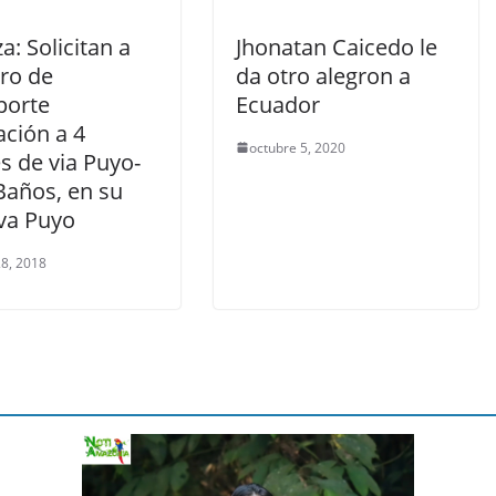
a: Solicitan a
Jhonatan Caicedo le
tro de
da otro alegron a
porte
Ecuador
ación a 4
octubre 5, 2020
es de via Puyo-
Baños, en su
 va Puyo
8, 2018