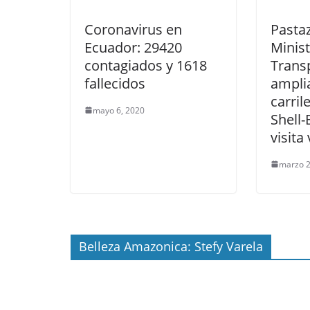
Coronavirus en
Pastaz
Ecuador: 29420
Minis
contagiados y 1618
Trans
fallecidos
ampli
carril
mayo 6, 2020
Shell-
visita
marzo 2
Belleza Amazonica: Stefy Varela