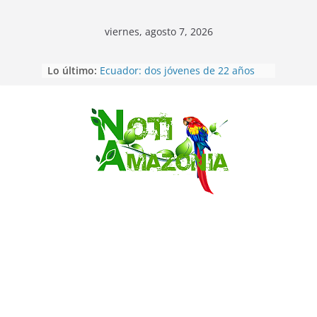
viernes, agosto 7, 2026
Lo último:
Ecuador: dos jóvenes de 22 años
desaparecidos fueron encontrados
muertos en Puerto lopez
Sentencian a 34 años de prisión a
implicados en caso de Alison,
Saltar
oriunda de Tena
Vozinha, el arquero sensación de
cabo Verde, ya llegó para
incorporarse a Colo Colo de Chile
Pastaza: la parroquia Diez de
Agosto eligió a su nueva reina por
su aniversario
La “deuda de sueño”: una alerta
sobre los efectos de dormir mal en
la salud física y mental