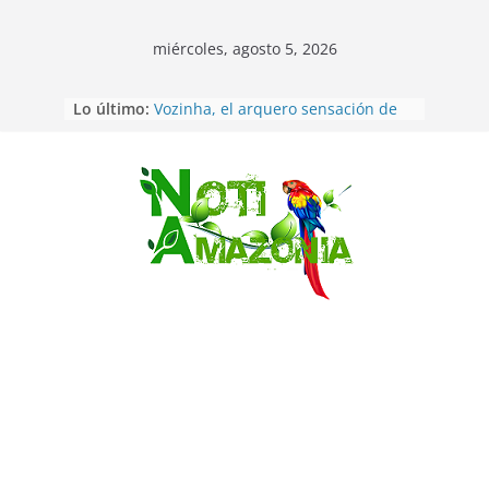
miércoles, agosto 5, 2026
Sentencian a 34 años de prisión a
Lo último:
implicados en caso de Alison,
oriunda de Tena
Vozinha, el arquero sensación de
cabo Verde, ya llegó para
incorporarse a Colo Colo de Chile
Saltar
Pastaza: la parroquia Diez de
Agosto eligió a su nueva reina por
su aniversario
La “deuda de sueño”: una alerta
sobre los efectos de dormir mal en
la salud física y mental
Pastaza: Puyo será sede
del XII Foro Social Panamazónico, d
e pueblos indígenas y sociedad
civil por la defensa de la Amazonía