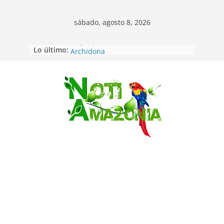
sábado, agosto 8, 2026
Lo último:
Napo: presunto sicariato en cantón
Archidona
Ecuador: dos jóvenes de 22 años
desaparecidos fueron encontrados
muertos en Puerto lopez
Saltar
Sentencian a 34 años de prisión a
implicados en caso de Alison,
oriunda de Tena
Vozinha, el arquero sensación de
cabo Verde, ya llegó para
incorporarse a Colo Colo de Chile
Pastaza: la parroquia Diez de
Agosto eligió a su nueva reina por
su aniversario