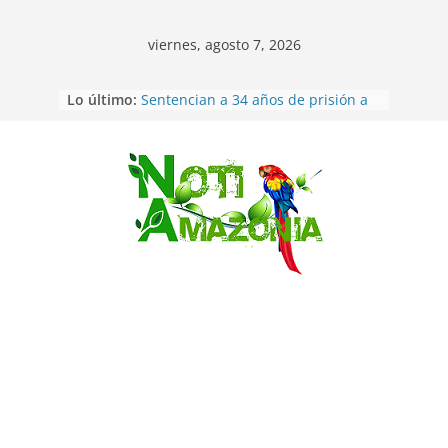
viernes, agosto 7, 2026
Ecuador: dos jóvenes de 22 años
Lo último:
desaparecidos fueron encontrados
muertos en Puerto lopez
Sentencian a 34 años de prisión a
implicados en caso de Alison,
oriunda de Tena
Saltar
Vozinha, el arquero sensación de
cabo Verde, ya llegó para
incorporarse a Colo Colo de Chile
Pastaza: la parroquia Diez de
Agosto eligió a su nueva reina por
su aniversario
La “deuda de sueño”: una alerta
sobre los efectos de dormir mal en
la salud física y mental