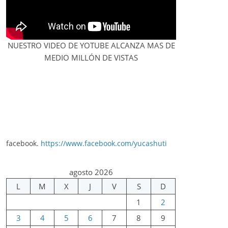
NUESTRO VIDEO DE YOTUBE ALCANZA MAS DE
MEDIO MILLÓN DE VISTAS
facebook.
https://www.facebook.com/yucashuti
agosto 2026
L
M
X
J
V
S
D
1
2
3
4
5
6
7
8
9