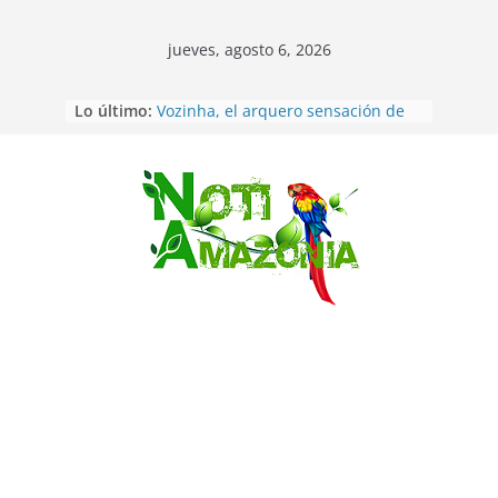
jueves, agosto 6, 2026
Sentencian a 34 años de prisión a
Lo último:
implicados en caso de Alison,
oriunda de Tena
Vozinha, el arquero sensación de
cabo Verde, ya llegó para
Saltar
incorporarse a Colo Colo de Chile
Pastaza: la parroquia Diez de
Agosto eligió a su nueva reina por
su aniversario
La “deuda de sueño”: una alerta
sobre los efectos de dormir mal en
la salud física y mental
Pastaza: Puyo será sede
del XII Foro Social Panamazónico, d
e pueblos indígenas y sociedad
civil por la defensa de la Amazonía