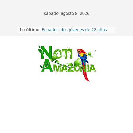
sábado, agosto 8, 2026
Lo último:
Ecuador: dos jóvenes de 22 años
desaparecidos fueron encontrados
muertos en Puerto lopez
Sentencian a 34 años de prisión a
implicados en caso de Alison,
Saltar
oriunda de Tena
Vozinha, el arquero sensación de
cabo Verde, ya llegó para
incorporarse a Colo Colo de Chile
Pastaza: la parroquia Diez de
Agosto eligió a su nueva reina por
su aniversario
Napo: presunto sicariato en cantón
Archidona