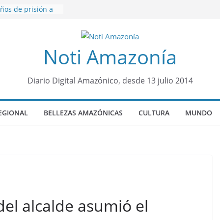
ños de prisión a
o de Alison,
ro sensación de
Noti Amazonía
egó para
lo Colo de Chile
quia Diez de
u nueva reina por
Diario Digital Amazónico, desde 13 julio 2014
o”: una alerta
 de dormir mal en
EGIONAL
BELLEZAS AMAZÓNICAS
CULTURA
MUNDO
mental
á sede
al Panamazónico, d
nas y sociedad
nsa de la Amazonía
del alcalde asumió el