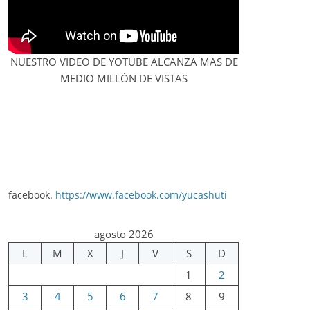
NUESTRO VIDEO DE YOTUBE ALCANZA MAS DE
MEDIO MILLÓN DE VISTAS
facebook.
https://www.facebook.com/yucashuti
agosto 2026
L
M
X
J
V
S
D
1
2
3
4
5
6
7
8
9