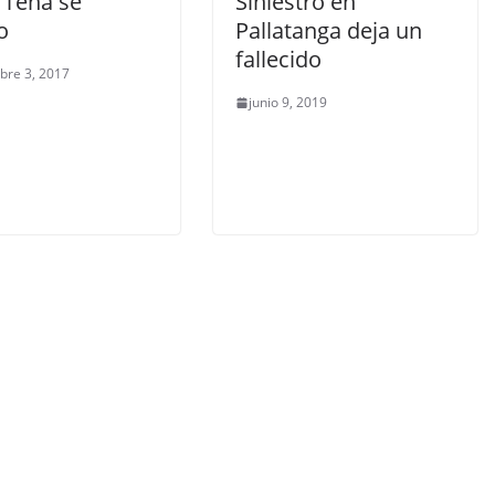
 Tena se
Siniestro en
o
Pallatanga deja un
fallecido
bre 3, 2017
junio 9, 2019