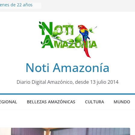
venes de 22 años
ueron encontrados
to lopez
años de prisión a
so de Alison,
uero sensación de
legó para
olo Colo de Chile
oquia Diez de
Noti Amazonía
su nueva reina por
ño”: una alerta
Diario Digital Amazónico, desde 13 julio 2014
s de dormir mal en
 mental
EGIONAL
BELLEZAS AMAZÓNICAS
CULTURA
MUNDO