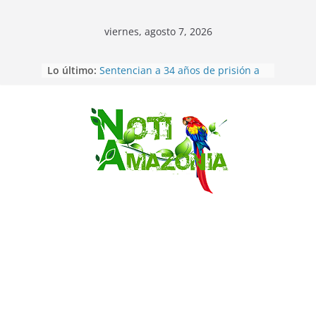
viernes, agosto 7, 2026
Ecuador: dos jóvenes de 22 años
Lo último:
desaparecidos fueron encontrados
muertos en Puerto lopez
Sentencian a 34 años de prisión a
implicados en caso de Alison,
oriunda de Tena
Saltar
Vozinha, el arquero sensación de
cabo Verde, ya llegó para
incorporarse a Colo Colo de Chile
Pastaza: la parroquia Diez de
Agosto eligió a su nueva reina por
su aniversario
La “deuda de sueño”: una alerta
sobre los efectos de dormir mal en
la salud física y mental