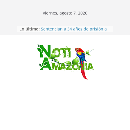
viernes, agosto 7, 2026
Lo último:
Sentencian a 34 años de prisión a
implicados en caso de Alison,
oriunda de Tena
Vozinha, el arquero sensación de
cabo Verde, ya llegó para
Saltar
incorporarse a Colo Colo de Chile
Pastaza: la parroquia Diez de
Agosto eligió a su nueva reina por
su aniversario
La “deuda de sueño”: una alerta
sobre los efectos de dormir mal en
la salud física y mental
Ecuador: dos jóvenes de 22 años
desaparecidos fueron encontrados
muertos en Puerto lopez