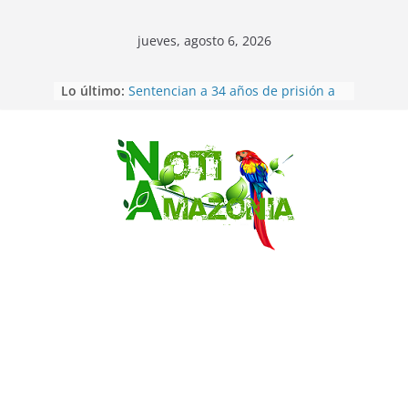
jueves, agosto 6, 2026
Lo último:
Sentencian a 34 años de prisión a
implicados en caso de Alison,
oriunda de Tena
Vozinha, el arquero sensación de
cabo Verde, ya llegó para
Saltar
incorporarse a Colo Colo de Chile
Pastaza: la parroquia Diez de
Agosto eligió a su nueva reina por
su aniversario
La “deuda de sueño”: una alerta
sobre los efectos de dormir mal en
la salud física y mental
Pastaza: Puyo será sede
del XII Foro Social Panamazónico, d
e pueblos indígenas y sociedad
civil por la defensa de la Amazonía