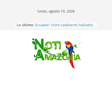
lunes, agosto 10, 2026
Lo último:
Ecuador: Ocho cadáveres hallados
en fosas comunes en Pucará
Pastaza: Feria de la Diez de agosto
atrajo a miles de personas en la
edición 2026 (video)
Saltar
Pastaza: Fiscal no emite cargos
contra hombre de 50años que
mantenía relacion de «noviazgo»
con una menor de10 años en
frontera sur
Napo: presunto sicariato en cantón
Archidona
Ecuador: dos jóvenes de 22 años
desaparecidos fueron encontrados
muertos en Puerto lopez