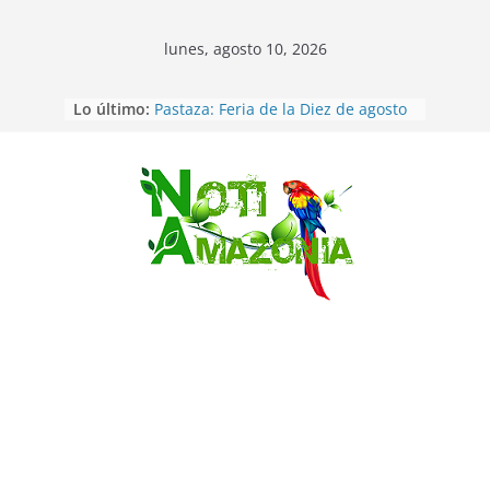
lunes, agosto 10, 2026
Ecuador: Ocho cadáveres hallados
Lo último:
en fosas comunes en Pucará
Pastaza: Feria de la Diez de agosto
atrajo a miles de personas en la
edición 2026 (video)
Pastaza: Fiscal no emite cargos
Saltar
contra hombre de 50años que
mantenía relacion de «noviazgo»
con una menor de10 años en
frontera sur
Napo: presunto sicariato en cantón
Archidona
Ecuador: dos jóvenes de 22 años
desaparecidos fueron encontrados
muertos en Puerto lopez