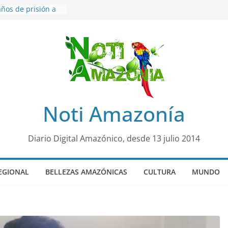
ños de prisión a
o de Alison,
ero sensación de
egó para
lo Colo de Chile
quia Diez de
u nueva reina por
ño”: una alerta
Noti Amazonía
 de dormir mal en
mental
rá sede
Diario Digital Amazónico, desde 13 julio 2014
al Panamazónico, d
nas y sociedad
nsa de la Amazonía
EGIONAL
BELLEZAS AMAZÓNICAS
CULTURA
MUNDO