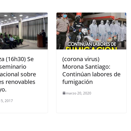
za (16h30) Se
(corona virus)
 seminario
Morona Santiago:
nacional sobre
Continúan labores de
es renovables
fumigación
yo.
marzo 20, 2020
15, 2017