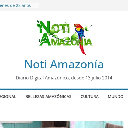
venes de 22 años
ueron encontrados
to lopez
años de prisión a
so de Alison,
uero sensación de
legó para
olo Colo de Chile
oquia Diez de
Noti Amazonía
su nueva reina por
ño”: una alerta
Diario Digital Amazónico, desde 13 julio 2014
s de dormir mal en
 mental
EGIONAL
BELLEZAS AMAZÓNICAS
CULTURA
MUNDO