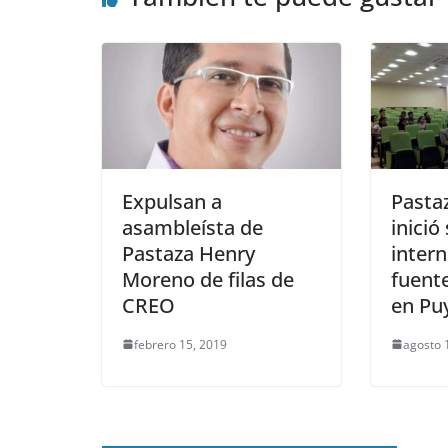
Expulsan a
Pasta
asambleísta de
inició
Pastaza Henry
inter
Moreno de filas de
fuent
CREO
en Pu
febrero 15, 2019
agosto 