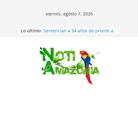
viernes, agosto 7, 2026
Ecuador: dos jóvenes de 22 años
Lo último:
desaparecidos fueron encontrados
muertos en Puerto lopez
Sentencian a 34 años de prisión a
implicados en caso de Alison,
Saltar
oriunda de Tena
Vozinha, el arquero sensación de
cabo Verde, ya llegó para
incorporarse a Colo Colo de Chile
Pastaza: la parroquia Diez de
Agosto eligió a su nueva reina por
su aniversario
La “deuda de sueño”: una alerta
sobre los efectos de dormir mal en
la salud física y mental