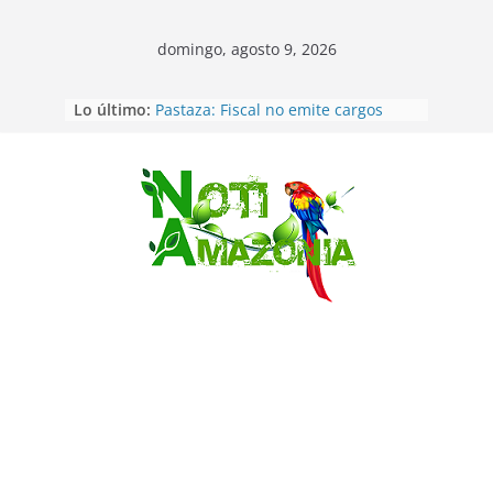
domingo, agosto 9, 2026
Lo último:
Pastaza: Fiscal no emite cargos
contra hombre de 50años que
mantenía relacion de «noviazgo»
con una menor de10 años en
frontera sur
Saltar
Napo: presunto sicariato en cantón
Archidona
Ecuador: dos jóvenes de 22 años
desaparecidos fueron encontrados
muertos en Puerto lopez
Sentencian a 34 años de prisión a
implicados en caso de Alison,
oriunda de Tena
Vozinha, el arquero sensación de
cabo Verde, ya llegó para
incorporarse a Colo Colo de Chile