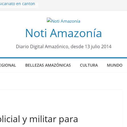
icariato en cantón
venes de 22 años
ueron encontrados
Noti Amazonía
to lopez
años de prisión a
so de Alison,
Diario Digital Amazónico, desde 13 julio 2014
ero sensación de
legó para
olo Colo de Chile
EGIONAL
BELLEZAS AMAZÓNICAS
CULTURA
MUNDO
oquia Diez de
su nueva reina por
icial y militar para