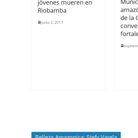
Munic
jóvenes mueren en
amazó
Riobamba
de la 
junio 2, 2017
conve
fortal
septiem
Belleza Amazonica: Stefy Varela