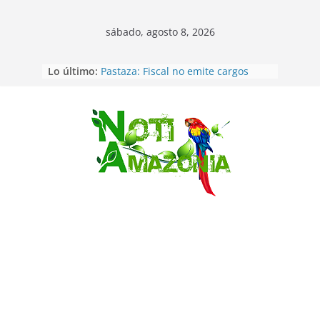
sábado, agosto 8, 2026
Lo último:
Pastaza: Fiscal no emite cargos
contra hombre de 50años que
mantenía relacion de «noviazgo»
con una menor de10 años en
frontera sur
Saltar
Napo: presunto sicariato en cantón
Archidona
Ecuador: dos jóvenes de 22 años
desaparecidos fueron encontrados
muertos en Puerto lopez
Sentencian a 34 años de prisión a
implicados en caso de Alison,
oriunda de Tena
Vozinha, el arquero sensación de
cabo Verde, ya llegó para
incorporarse a Colo Colo de Chile