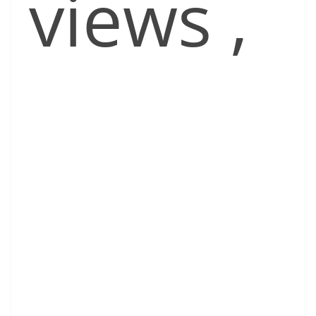
views
,