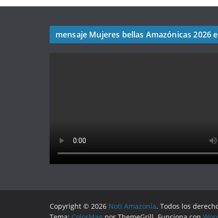
mensaje Mujeres bellas Amazónicas 2026 
Copyright © 2026
Noti Amazonía
. Todos los derech
Tema:
ColorMag
por ThemeGrill. Funciona con
Wor