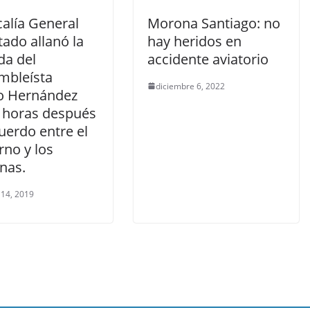
calía General
Morona Santiago: no
tado allanó la
hay heridos en
da del
accidente aviatorio
mbleísta
diciembre 6, 2022
io Hernández
 horas después
uerdo entre el
rno y los
nas.
 14, 2019