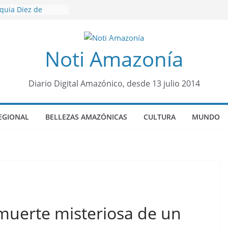
oquia Diez de
su nueva reina por
icariato en cantón
Noti Amazonía
venes de 22 años
ueron encontrados
to lopez
Diario Digital Amazónico, desde 13 julio 2014
años de prisión a
so de Alison,
EGIONAL
BELLEZAS AMAZÓNICAS
CULTURA
MUNDO
ero sensación de
legó para
olo Colo de Chile
 muerte misteriosa de un