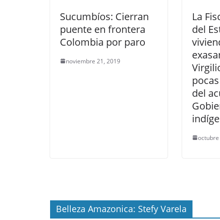
Sucumbíos: Cierran
La Fis
puente en frontera
del Es
Colombia por paro
vivien
exasa
noviembre 21, 2019
Virgil
pocas
del ac
Gobie
indíge
octubre
Belleza Amazonica: Stefy Varela