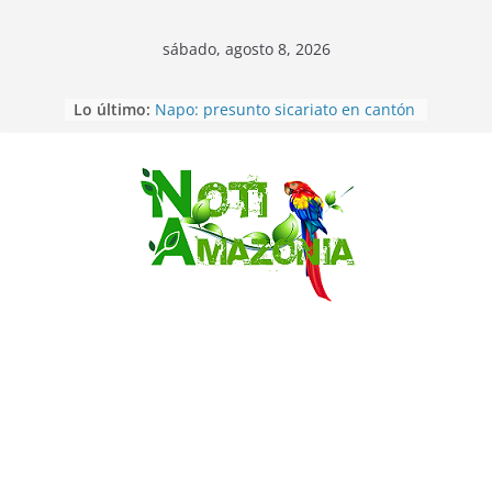
sábado, agosto 8, 2026
Lo último:
Napo: presunto sicariato en cantón
Archidona
Ecuador: dos jóvenes de 22 años
desaparecidos fueron encontrados
muertos en Puerto lopez
Saltar
Sentencian a 34 años de prisión a
implicados en caso de Alison,
oriunda de Tena
Vozinha, el arquero sensación de
cabo Verde, ya llegó para
incorporarse a Colo Colo de Chile
Pastaza: Fiscal no emite cargos
contra hombre de 50años que
mantenía relacion de «noviazgo»
con una menor de10 años en
frontera sur