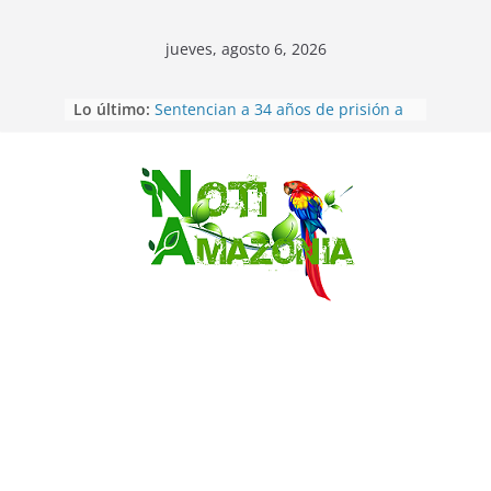
jueves, agosto 6, 2026
Lo último:
Sentencian a 34 años de prisión a
implicados en caso de Alison,
oriunda de Tena
Vozinha, el arquero sensación de
cabo Verde, ya llegó para
Saltar
incorporarse a Colo Colo de Chile
Pastaza: la parroquia Diez de
Agosto eligió a su nueva reina por
su aniversario
La “deuda de sueño”: una alerta
sobre los efectos de dormir mal en
la salud física y mental
Pastaza: Puyo será sede
del XII Foro Social Panamazónico, d
e pueblos indígenas y sociedad
civil por la defensa de la Amazonía