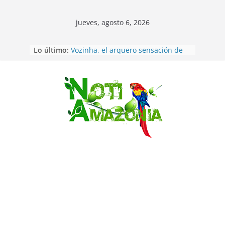
jueves, agosto 6, 2026
Sentencian a 34 años de prisión a
Lo último:
implicados en caso de Alison,
oriunda de Tena
Vozinha, el arquero sensación de
cabo Verde, ya llegó para
Saltar
incorporarse a Colo Colo de Chile
Pastaza: la parroquia Diez de
Agosto eligió a su nueva reina por
su aniversario
La “deuda de sueño”: una alerta
sobre los efectos de dormir mal en
la salud física y mental
Pastaza: Puyo será sede
del XII Foro Social Panamazónico, d
e pueblos indígenas y sociedad
civil por la defensa de la Amazonía