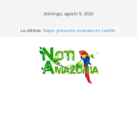
domingo, agosto 9, 2026
Pastaza: Fiscal no emite cargos
Lo último:
contra hombre de 50años que
mantenía relacion de «noviazgo»
con una menor de10 años en
frontera sur
Napo: presunto sicariato en cantón
Saltar
Archidona
Ecuador: dos jóvenes de 22 años
desaparecidos fueron encontrados
muertos en Puerto lopez
Sentencian a 34 años de prisión a
implicados en caso de Alison,
oriunda de Tena
Vozinha, el arquero sensación de
cabo Verde, ya llegó para
incorporarse a Colo Colo de Chile