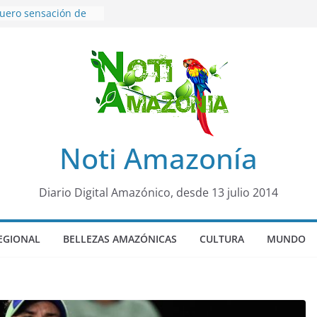
quero sensación de
 llegó para
 Colo Colo de Chile
 no emite cargos
 de 50años que
ion de «noviazgo»
 de10 años en
 sicariato en cantón
Noti Amazonía
óvenes de 22 años
 fueron encontrados
rto lopez
Diario Digital Amazónico, desde 13 julio 2014
4 años de prisión a
caso de Alison,
na
EGIONAL
BELLEZAS AMAZÓNICAS
CULTURA
MUNDO