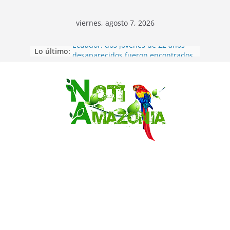
viernes, agosto 7, 2026
Lo último:
Ecuador: dos jóvenes de 22 años
desaparecidos fueron encontrados
muertos en Puerto lopez
Sentencian a 34 años de prisión a
implicados en caso de Alison,
Saltar
oriunda de Tena
Vozinha, el arquero sensación de
cabo Verde, ya llegó para
incorporarse a Colo Colo de Chile
Pastaza: la parroquia Diez de
Agosto eligió a su nueva reina por
su aniversario
La “deuda de sueño”: una alerta
sobre los efectos de dormir mal en
la salud física y mental