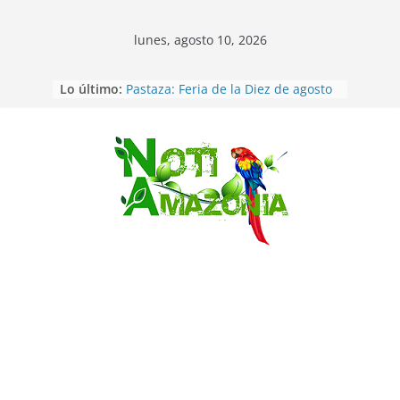
lunes, agosto 10, 2026
Lo último:
Pastaza: Feria de la Diez de agosto
atrajo a miles de personas en la
edición 2026 (video)
Pastaza: Fiscal no emite cargos
contra hombre de 50años que
Saltar
mantenía relacion de «noviazgo»
con una menor de10 años en
frontera sur
Napo: presunto sicariato en cantón
Archidona
Ecuador: dos jóvenes de 22 años
desaparecidos fueron encontrados
muertos en Puerto lopez
Ecuador: Ocho cadáveres hallados
en fosas comunes en Pucará