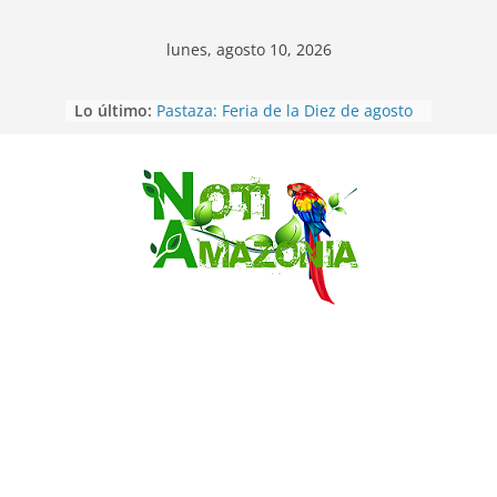
lunes, agosto 10, 2026
Ecuador: Ocho cadáveres hallados
Lo último:
en fosas comunes en Pucará
Pastaza: Feria de la Diez de agosto
atrajo a miles de personas en la
edición 2026 (video)
Pastaza: Fiscal no emite cargos
Saltar
contra hombre de 50años que
mantenía relacion de «noviazgo»
con una menor de10 años en
frontera sur
Napo: presunto sicariato en cantón
Archidona
Ecuador: dos jóvenes de 22 años
desaparecidos fueron encontrados
muertos en Puerto lopez