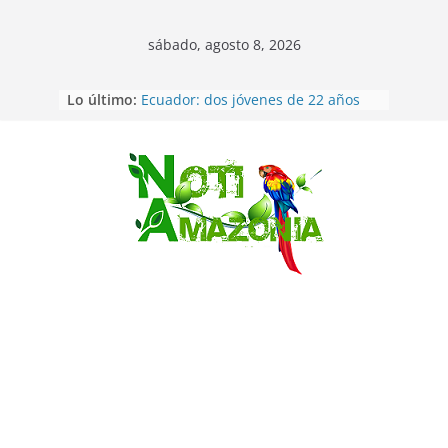
sábado, agosto 8, 2026
Lo último:
Ecuador: dos jóvenes de 22 años
desaparecidos fueron encontrados
muertos en Puerto lopez
Sentencian a 34 años de prisión a
implicados en caso de Alison,
Saltar
oriunda de Tena
Vozinha, el arquero sensación de
cabo Verde, ya llegó para
incorporarse a Colo Colo de Chile
Pastaza: la parroquia Diez de
Agosto eligió a su nueva reina por
su aniversario
Napo: presunto sicariato en cantón
Archidona