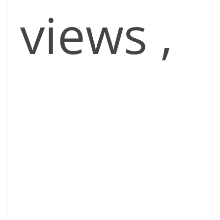
views
,