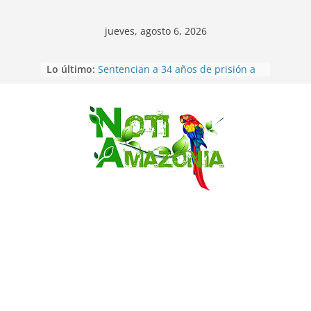
jueves, agosto 6, 2026
Lo último:
Sentencian a 34 años de prisión a
implicados en caso de Alison,
oriunda de Tena
Vozinha, el arquero sensación de
cabo Verde, ya llegó para
Saltar
incorporarse a Colo Colo de Chile
Pastaza: la parroquia Diez de
Agosto eligió a su nueva reina por
su aniversario
La “deuda de sueño”: una alerta
sobre los efectos de dormir mal en
la salud física y mental
Pastaza: Puyo será sede
del XII Foro Social Panamazónico, d
e pueblos indígenas y sociedad
civil por la defensa de la Amazonía