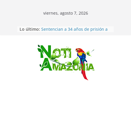
viernes, agosto 7, 2026
Ecuador: dos jóvenes de 22 años
Lo último:
desaparecidos fueron encontrados
muertos en Puerto lopez
Sentencian a 34 años de prisión a
implicados en caso de Alison,
oriunda de Tena
Saltar
Vozinha, el arquero sensación de
cabo Verde, ya llegó para
incorporarse a Colo Colo de Chile
Pastaza: la parroquia Diez de
Agosto eligió a su nueva reina por
su aniversario
La “deuda de sueño”: una alerta
sobre los efectos de dormir mal en
la salud física y mental