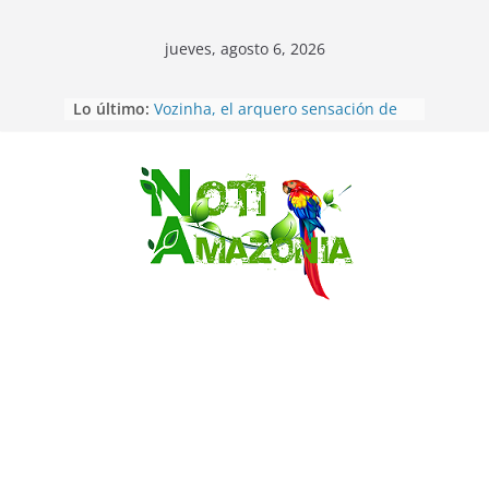
jueves, agosto 6, 2026
Sentencian a 34 años de prisión a
Lo último:
implicados en caso de Alison,
oriunda de Tena
Vozinha, el arquero sensación de
cabo Verde, ya llegó para
Saltar
incorporarse a Colo Colo de Chile
Pastaza: la parroquia Diez de
Agosto eligió a su nueva reina por
su aniversario
La “deuda de sueño”: una alerta
sobre los efectos de dormir mal en
la salud física y mental
Pastaza: Puyo será sede
del XII Foro Social Panamazónico, d
e pueblos indígenas y sociedad
civil por la defensa de la Amazonía