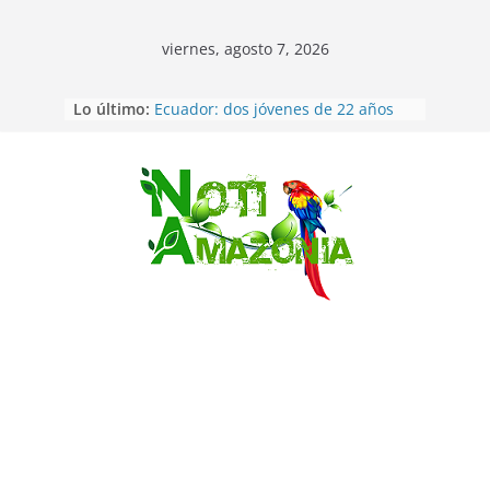
viernes, agosto 7, 2026
Lo último:
Ecuador: dos jóvenes de 22 años
desaparecidos fueron encontrados
muertos en Puerto lopez
Sentencian a 34 años de prisión a
implicados en caso de Alison,
Saltar
oriunda de Tena
Vozinha, el arquero sensación de
cabo Verde, ya llegó para
incorporarse a Colo Colo de Chile
Pastaza: la parroquia Diez de
Agosto eligió a su nueva reina por
su aniversario
La “deuda de sueño”: una alerta
sobre los efectos de dormir mal en
la salud física y mental