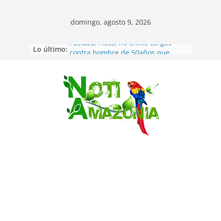
domingo, agosto 9, 2026
Lo último:
Pastaza: Fiscal no emite cargos
contra hombre de 50años que
mantenía relacion de «noviazgo»
con una menor de10 años en
frontera sur
Saltar
Napo: presunto sicariato en cantón
Archidona
Ecuador: dos jóvenes de 22 años
desaparecidos fueron encontrados
muertos en Puerto lopez
Sentencian a 34 años de prisión a
implicados en caso de Alison,
oriunda de Tena
Vozinha, el arquero sensación de
cabo Verde, ya llegó para
incorporarse a Colo Colo de Chile