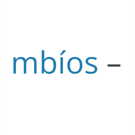
mbíos
–