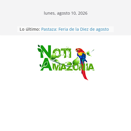
lunes, agosto 10, 2026
Ecuador: Ocho cadáveres hallados
Lo último:
en fosas comunes en Pucará
Pastaza: Feria de la Diez de agosto
atrajo a miles de personas en la
edición 2026 (video)
Pastaza: Fiscal no emite cargos
Saltar
contra hombre de 50años que
mantenía relacion de «noviazgo»
con una menor de10 años en
frontera sur
Napo: presunto sicariato en cantón
Archidona
Ecuador: dos jóvenes de 22 años
desaparecidos fueron encontrados
muertos en Puerto lopez