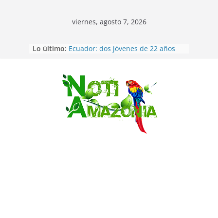
viernes, agosto 7, 2026
La “deuda de sueño”: una alerta
Lo último:
sobre los efectos de dormir mal en
la salud física y mental
Ecuador: dos jóvenes de 22 años
desaparecidos fueron encontrados
Saltar
muertos en Puerto lopez
Sentencian a 34 años de prisión a
implicados en caso de Alison,
oriunda de Tena
Vozinha, el arquero sensación de
cabo Verde, ya llegó para
incorporarse a Colo Colo de Chile
Pastaza: la parroquia Diez de
Agosto eligió a su nueva reina por
su aniversario