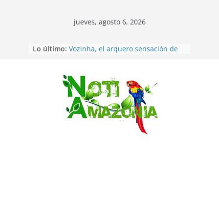
jueves, agosto 6, 2026
Sentencian a 34 años de prisión a
Lo último:
implicados en caso de Alison,
oriunda de Tena
Vozinha, el arquero sensación de
cabo Verde, ya llegó para
Saltar
incorporarse a Colo Colo de Chile
Pastaza: la parroquia Diez de
Agosto eligió a su nueva reina por
su aniversario
La “deuda de sueño”: una alerta
sobre los efectos de dormir mal en
la salud física y mental
Pastaza: Puyo será sede
del XII Foro Social Panamazónico, d
e pueblos indígenas y sociedad
civil por la defensa de la Amazonía