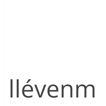
llévenm