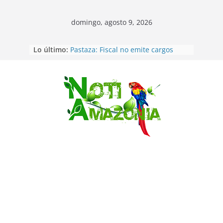
domingo, agosto 9, 2026
Lo último:
Pastaza: Fiscal no emite cargos
contra hombre de 50años que
mantenía relacion de «noviazgo»
con una menor de10 años en
frontera sur
Saltar
Napo: presunto sicariato en cantón
Archidona
Ecuador: dos jóvenes de 22 años
desaparecidos fueron encontrados
muertos en Puerto lopez
Sentencian a 34 años de prisión a
implicados en caso de Alison,
oriunda de Tena
Vozinha, el arquero sensación de
cabo Verde, ya llegó para
incorporarse a Colo Colo de Chile