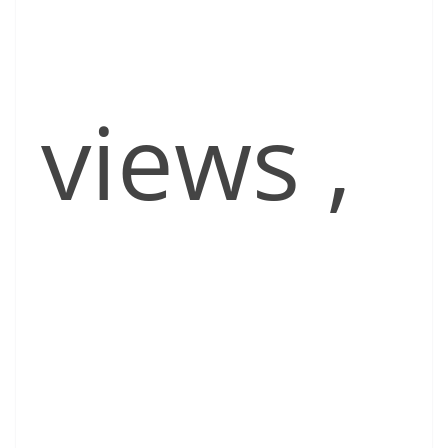
views
,