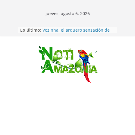
jueves, agosto 6, 2026
Sentencian a 34 años de prisión a
Lo último:
implicados en caso de Alison,
oriunda de Tena
Vozinha, el arquero sensación de
cabo Verde, ya llegó para
Saltar
incorporarse a Colo Colo de Chile
Pastaza: la parroquia Diez de
Agosto eligió a su nueva reina por
su aniversario
La “deuda de sueño”: una alerta
sobre los efectos de dormir mal en
la salud física y mental
Pastaza: Puyo será sede
del XII Foro Social Panamazónico, d
e pueblos indígenas y sociedad
civil por la defensa de la Amazonía