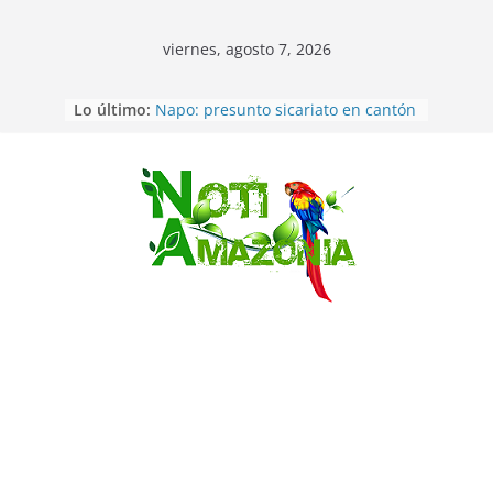
viernes, agosto 7, 2026
Lo último:
Napo: presunto sicariato en cantón
Archidona
Ecuador: dos jóvenes de 22 años
desaparecidos fueron encontrados
muertos en Puerto lopez
Saltar
Sentencian a 34 años de prisión a
implicados en caso de Alison,
oriunda de Tena
Vozinha, el arquero sensación de
cabo Verde, ya llegó para
incorporarse a Colo Colo de Chile
Pastaza: la parroquia Diez de
Agosto eligió a su nueva reina por
su aniversario